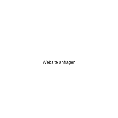
funktionieren.
Meine Websites sollen nicht nur gut aussehen.
Sie sollen schnell laden, klar strukturiert sein,
Vertrauen schaffen, bei Google verstanden
werden und langfristig wartbar bleiben.
Website anfragen