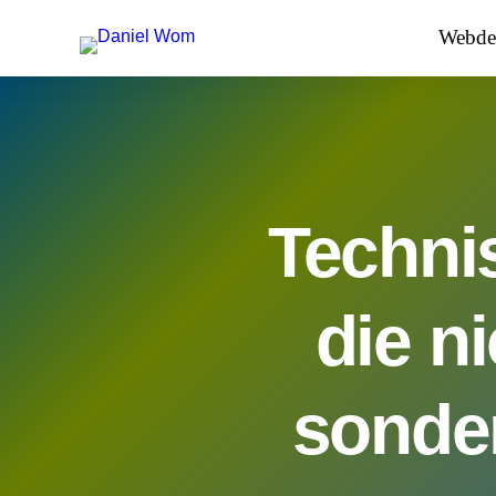
Webde
Techni
die n
sonde