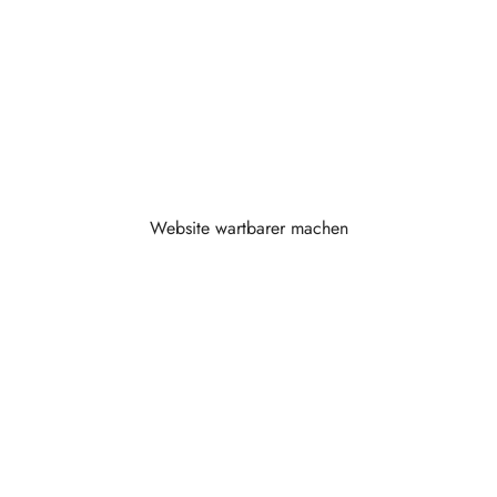
Eine Website darf nicht nach jedem Update, jeder
neuen Seite oder jeder kleinen Änderung zur
Baustelle werden. Ich baue Websites so, dass
Inhalte, Technik, Struktur und Erweiterungen
langfristig kontrollierbar bleiben.
Website wartbarer machen